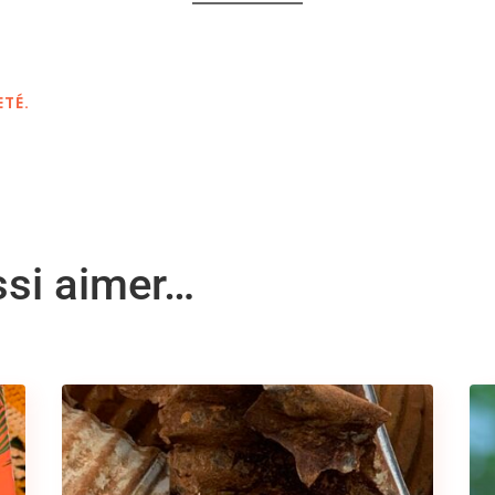
ETÉ.
ssi aimer…