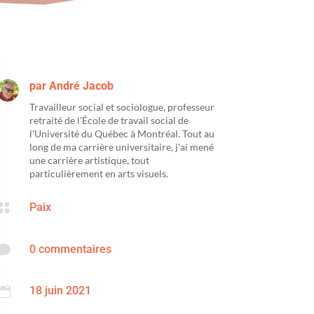
par
André Jacob
Travailleur social et sociologue, professeur
retraité de l'École de travail social de
l'Université du Québec à Montréal. Tout au
long de ma carrière universitaire, j'ai mené
une carrière artistique, tout
particulièrement en arts visuels.

Paix

0 commentaires

18 juin 2021