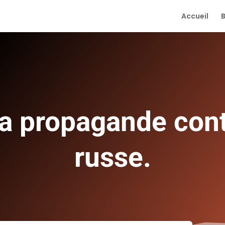
Accueil
la propagande cont
russe.