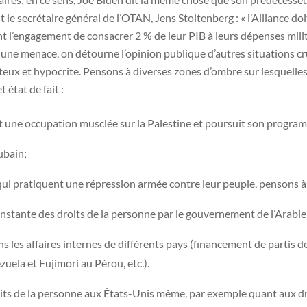
 le secrétaire général de l’OTAN, Jens Stoltenberg : « l’Alliance doi
l’engagement de consacrer 2 % de leur PIB à leurs dépenses milita
ne menace, on détourne l’opinion publique d’autres situations cruc
teux et hypocrite. Pensons à diverses zones d’ombre sur lesquelles 
 état de fait :
ent une occupation musclée sur la Palestine et poursuit son program
ubain;
qui pratiquent une répression armée contre leur peuple, pensons 
 constante des droits de la personne par le gouvernement de l’Arabie
ans les affaires internes de différents pays (financement de partis 
la et Fujimori au Pérou, etc.).
oits de la personne aux États-Unis même, par exemple quant aux d