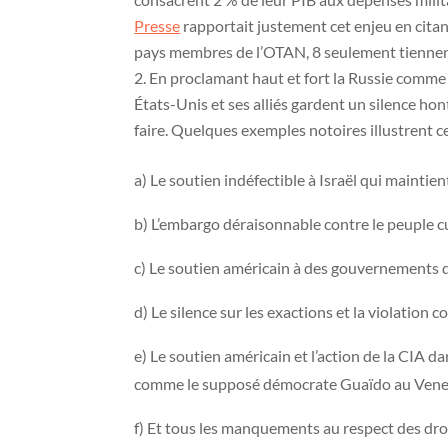
Presse
rapportait justement cet enjeu en citant
pays membres de l’OTAN, 8 seulement tiennent 
En proclamant haut et fort la Russie comme u
États-Unis et ses alliés gardent un silence hon
faire. Quelques exemples notoires illustrent cet
a) Le soutien indéfectible à Israël qui mainti
b) L’embargo déraisonnable contre le peuple c
c) Le soutien américain à des gouvernements 
d) Le silence sur les exactions et la violation
e) Le soutien américain et l’action de la CIA d
comme le supposé démocrate Guaïdo au Venezue
f) Et tous les manquements au respect des dr