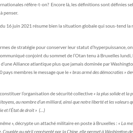
ernationales réfère-t-on? Encore là, les définitions sont définies s
 à penser.
u 16 juin 2021 résume bien la situation globale qui sous-tend la
ermes de stratégie pour conserver leur statut d’hyperpuissance, ont 
ux communiqué conjoint du sommet de l’Otan tenu à Bruxelles lundi
é d’une Alliance atlantique plus que jamais dominée par Washington.
 30 pays membres le message que le
« bras armé des démocraties »
dev
constituer l’organisation de sécurité collective
« la plus solide et la 
 citoyens, au nombre d’un milliard, ainsi que notre liberté et les valeurs 
e et l’État de droit » (…)
 même »,
décrypte un attaché militaire en poste à Bruxelles :
« La me
ope. Couplée au péril représenté par la Chine, elle permet à Washington d