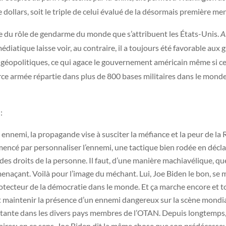
e dollars, soit le triple de celui évalué de la désormais première 
nce du rôle de gendarme du monde que s’attribuent les États-Unis.
A
édiatique laisse voir, au contraire, il a toujours été favorable au
s géopolitiques, ce qui agace le gouvernement américain même si ce
orce armée répartie dans plus de 800 bases militaires dans le monde
:
nnemi, la propagande vise à susciter la méfiance et la peur de la Ru
mmencé par personnaliser l’ennemi, une tactique bien rodée en déc
s droits de la personne. Il faut, d’une manière machiavélique, qu
naçant. Voilà pour l’image du méchant. Lui, Joe Biden le bon, se
otecteur de la démocratie dans le monde. Et ça marche encore et to
e et maintenir la présence d’un ennemi dangereux sur la scène mondi
tante dans les divers pays membres de l’OTAN. Depuis longtemps, l
ires; en ce sens, Joe Biden dit la même chose que son prédécesseur