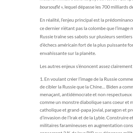
boursouflé »,
lequel dépasse les 700 milliards d
En réalité, l’enjeu principal est la prédomina
ce dernier n’étant pas la colombe que l’image m
Russie traîne ses sabots sur plusieurs sentier
d’échecs américain fort de la plus puissante f
envahissante sur la planète.
Les autres enjeux s’énoncent assez clairement 
En voulant créer l’image de la Russie comme e
de cibler la Russie que la Chine… Biden a co
menaçant, antidémocrate et non respectueux de
comme un monstre diabolique sans coeur et me
catholique et grand-papa jovial, paragon et pr
d’invasion de l’Irak et de la Lybie. Construir
militaires faramineuses en augmentation cons
consacrent 2 % de leur PIB aux dépenses milita