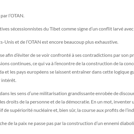
e par l’OTAN.
tatives sécessionnistes du Tibet comme signe d’un conflit larvé avec
États-Unis et de l’OTAN est encore beaucoup plus exhaustive.
e afin d’éviter de se voir confronté à ses contradictions par son p
nsions continues, ce qui va à l’encontre de la construction de la c
a et les pays européens se laissent entraîner dans cette logique gu
 intérêt.
 dans les sens d’une militarisation grandissante enrobée de discou
 des droits de la personne et de la démocratie. En un mot, inventer 
 de supériorité nucléaire et, bien sûr, la course aux profits de l’i
rche de la paix ne passe pas par la construction d’un ennemi dia