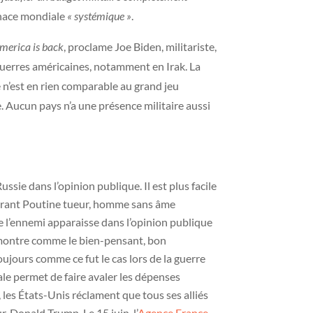
menace mondiale
« systémique »
.
merica is back
, proclame Joe Biden, militariste,
x guerres américaines, notamment en Irak. La
 n’est en rien comparable au grand jeu
. Aucun pays n’a une présence militaire aussi
ssie dans l’opinion publique. Il est plus facile
larant Poutine tueur, homme sans âme
e l’ennemi apparaisse dans l’opinion publique
 montre comme le bien-pensant, bon
ujours comme ce fut le cas lors de la guerre
ale permet de faire avaler les dépenses
es États-Unis réclament que tous ses alliés
, Donald Trump. Le 15 juin, l’
Agence France-