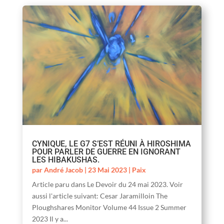
CYNIQUE, LE G7 S’EST RÉUNI À HIROSHIMA
POUR PARLER DE GUERRE EN IGNORANT
LES HIBAKUSHAS.
par
André Jacob
|
23 Mai 2023
|
Paix
Article paru dans Le Devoir du 24 mai 2023. Voir
aussi l'article suivant: Cesar Jaramilloin The
Ploughshares Monitor Volume 44 Issue 2 Summer
2023 Il y a...