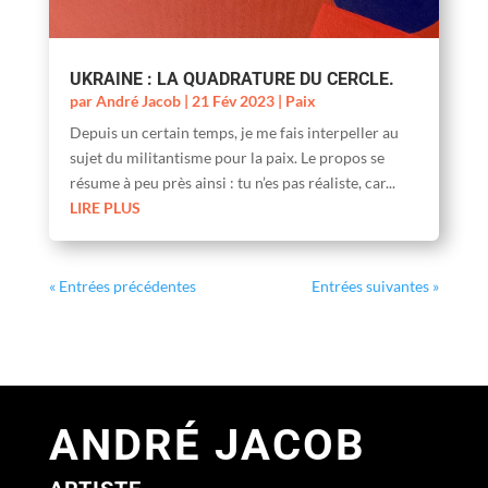
UKRAINE : LA QUADRATURE DU CERCLE.
par
André Jacob
|
21 Fév 2023
|
Paix
Depuis un certain temps, je me fais interpeller au
sujet du militantisme pour la paix. Le propos se
résume à peu près ainsi : tu n’es pas réaliste, car...
LIRE PLUS
« Entrées précédentes
Entrées suivantes »
ANDRÉ JACOB