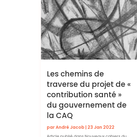
Les chemins de
traverse du projet de «
contribution santé »
du gouvernement de
la CAQ
par
André Jacob
|
23 Jan 2022
Article publié dans Nouveaux cahiers du