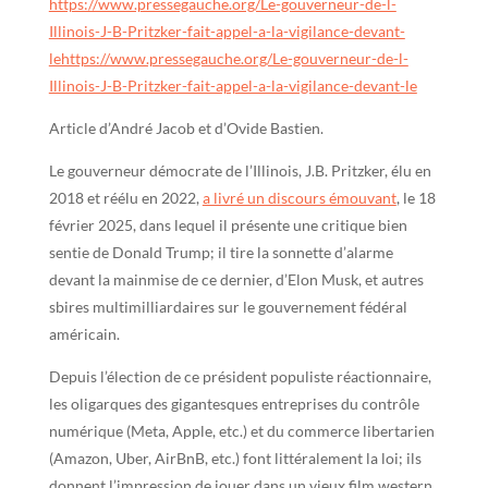
https://www.pressegauche.org/Le-gouverneur-de-l-
Illinois-J-B-Pritzker-fait-appel-a-la-vigilance-devant-
lehttps://www.pressegauche.org/Le-gouverneur-de-l-
Illinois-J-B-Pritzker-fait-appel-a-la-vigilance-devant-le
Article d’André Jacob et d’Ovide Bastien.
Le gouverneur démocrate de l’Illinois, J.B. Pritzker, élu en
2018 et réélu en 2022,
a livré un discours émouvant
, le 18
février 2025, dans lequel il présente une critique bien
sentie de Donald Trump; il tire la sonnette d’alarme
devant la mainmise de ce dernier, d’Elon Musk, et autres
sbires multimilliardaires sur le gouvernement fédéral
américain.
Depuis l’élection de ce président populiste réactionnaire,
les oligarques des gigantesques entreprises du contrôle
numérique (Meta, Apple, etc.) et du commerce libertarien
(Amazon, Uber, AirBnB, etc.) font littéralement la loi; ils
donnent l’impression de jouer dans un vieux film western