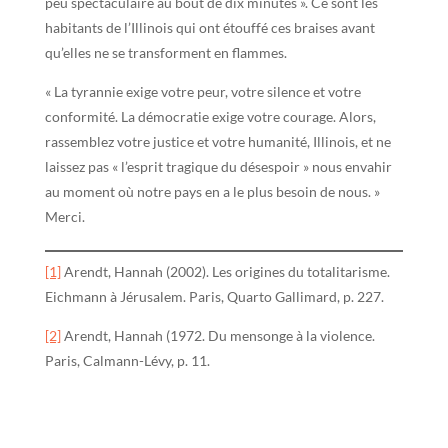
peu spectaculaire au bout de dix minutes ». Ce sont les
habitants de l’Illinois qui ont étouffé ces braises avant
qu’elles ne se transforment en flammes.
« La tyrannie exige votre peur, votre silence et votre
conformité. La démocratie exige votre courage. Alors,
rassemblez votre justice et votre humanité, Illinois, et ne
laissez pas « l’esprit tragique du désespoir » nous envahir
au moment où notre pays en a le plus besoin de nous. »
Merci.
[1]
Arendt, Hannah (2002). Les origines du totalitarisme.
Eichmann à Jérusalem. Paris, Quarto Gallimard, p. 227.
[2]
Arendt, Hannah (1972. Du mensonge à la violence.
Paris, Calmann-Lévy, p. 11.