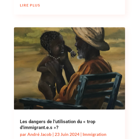
LIRE PLUS
Les dangers de l’utilisation du « trop
d’immigrant.e.s »?
par
André Jacob
|
23 Juin 2024
|
Immigration